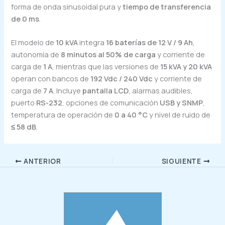
forma de onda sinusoidal pura y
tiempo de transferencia
de 0 ms
.
El modelo de
10 kVA
integra
16 baterías de 12 V / 9 Ah
,
autonomía de
8 minutos al 50% de carga
y corriente de
carga de
1 A
, mientras que las versiones de
15 kVA y 20 kVA
operan con bancos de
192 Vdc / 240 Vdc
y corriente de
carga de
7 A
. Incluye
pantalla LCD
, alarmas audibles,
puerto
RS-232
, opciones de comunicación
USB y SNMP
,
temperatura de operación de
0 a 40 °C
y nivel de ruido de
≤ 58 dB
.
ANTERIOR
SIGUIENTE