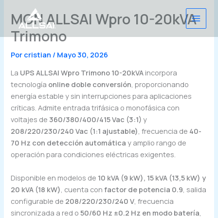
Ir
MON ALLSAI Wpro 10-20kVA
al
contenido
Trimono
Por
cristian
/
Mayo 30, 2026
La
UPS ALLSAI Wpro Trimono 10-20kVA
incorpora
tecnología
online doble conversión
, proporcionando
energía estable y sin interrupciones para aplicaciones
críticas. Admite entrada trifásica o monofásica con
voltajes de
360/380/400/415 Vac (3:1)
y
208/220/230/240 Vac (1:1 ajustable)
, frecuencia de
40-
70 Hz con detección automática
y amplio rango de
operación para condiciones eléctricas exigentes.
Disponible en modelos de
10 kVA (9 kW), 15 kVA (13,5 kW) y
20 kVA (18 kW)
, cuenta con
factor de potencia 0.9
, salida
configurable de
208/220/230/240 V
, frecuencia
sincronizada a red o
50/60 Hz ±0.2 Hz en modo batería
,