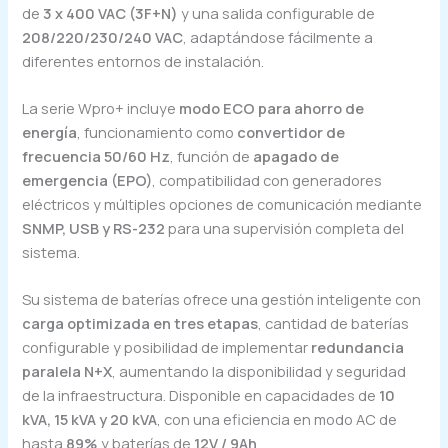
de
3 x 400 VAC (3F+N)
y una salida configurable de
208/220/230/240 VAC
, adaptándose fácilmente a
diferentes entornos de instalación.
La serie Wpro+ incluye
modo ECO para ahorro de
energía
, funcionamiento como
convertidor de
frecuencia 50/60 Hz
, función de
apagado de
emergencia (EPO)
, compatibilidad con generadores
eléctricos y múltiples opciones de comunicación mediante
SNMP, USB y RS-232
para una supervisión completa del
sistema.
Su sistema de baterías ofrece una gestión inteligente con
carga optimizada en tres etapas
, cantidad de baterías
configurable y posibilidad de implementar
redundancia
paralela N+X
, aumentando la disponibilidad y seguridad
de la infraestructura. Disponible en capacidades de
10
kVA, 15 kVA y 20 kVA
, con una eficiencia en modo AC de
hasta
89%
y baterías de
12V / 9Ah
.