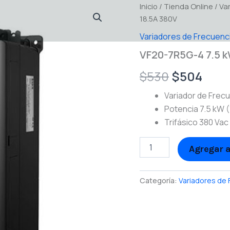
VF20-
Inicio
/
Tienda Online
El
El
/
Va
7R5G-
18.5A 380V
4
precio
prec
7.5
Variadores de Frecuenc
kW
original
actu
VF20-7R5G-4 7.5 k
(10.1
HP)
era:
es:
$
530
$
504
18.5A
$530.
$504
380V
Variador de Frec
cantidad
Potencia 7.5 kW (
Trifásico 380 Vac
Agregar a
Categoría:
Variadores de 