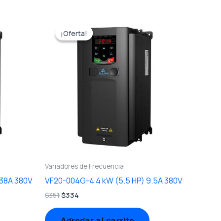
El
El
precio
precio
¡Oferta!
¡Oferta!
original
actual
era:
es:
$351.
$334.
Variadores de Frecuencia
 38A 380V
VF20-004G-4 4 kW (5.5 HP) 9.5A 380V
$
351
$
334
Agregar al carrito