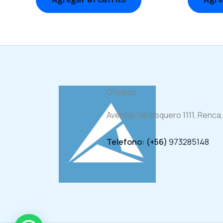
Oficinas
Avenida Ventisquero 1111, Renca,
Telefono: (+56)
973285148