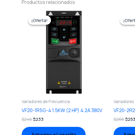
Productos relacionados
El
El
El
precio
precio
prec
¡Oferta!
¡Oferta!
¡Ofer
¡Ofer
original
actual
origi
era:
es:
era:
$245.
$233.
$266
Variadores de Frecuencia
Variadores
VF20-1R5G-4 1.5KW (2 HP) 4.2A 380V
VF20-2R2G
$
245
$
233
$
266
$
25
Agregar al carrito
Agre