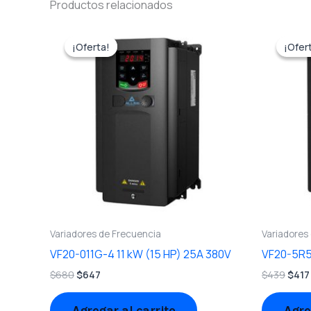
Productos relacionados
El
El
El
precio
precio
prec
¡Oferta!
¡Oferta!
¡Ofer
¡Ofer
original
actual
origi
era:
es:
era:
$680.
$647.
$439
Variadores de Frecuencia
Variadores
VF20-011G-4 11 kW (15 HP) 25A 380V
VF20-5R5
$
680
$
647
$
439
$
417
Agregar al carrito
Agre