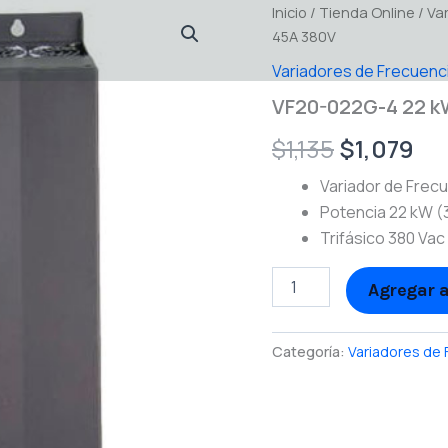
VF20-
Inicio
/
Tienda Online
El
El
/
Va
022G-
45A 380V
4
precio
pr
22
Variadores de Frecuenc
kW
original
ac
VF20-022G-4 22 k
(30
HP)
era:
es
$
1,135
$
1,079
45A
$1,135.
$1
380V
Variador de Frec
cantidad
Potencia 22 kW (
Trifásico 380 Vac
Agregar a
Categoría:
Variadores de 