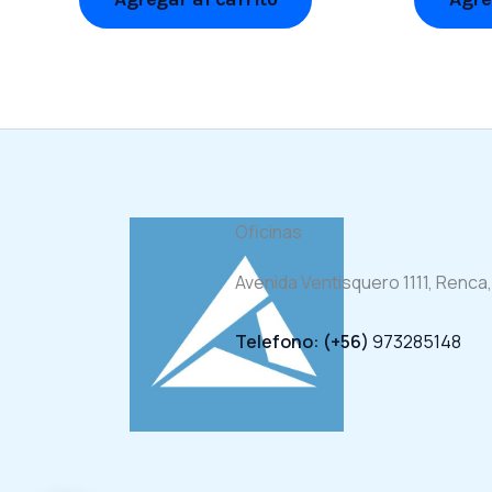
Oficinas
Avenida Ventisquero 1111, Renca,
Telefono: (+56)
973285148