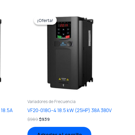
El
El
precio
precio
¡Oferta!
¡Oferta!
original
actual
era:
es:
$989.
$939.
Variadores de Frecuencia
 18.5A
VF20-018G-4 18.5 kW (25HP) 38A 380V
$
989
$
939
Agregar al carrito