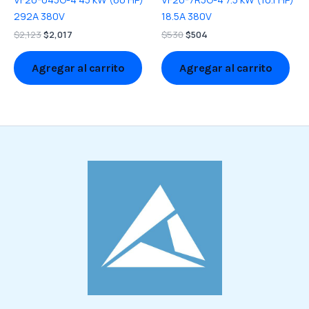
292A 380V
18.5A 380V
$
2,123
$
2,017
$
530
$
504
Agregar al carrito
Agregar al carrito