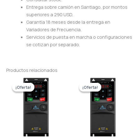
Entrega sobre camión en Santiago, por montos
superiores a 290 USD.
Garantía 18 meses desde la entrega en
Variadores de Frecuencia.
Servicios de puesta en marcha o configuraciones
se cotizan por separado.
Productos relacionados
El
El
El
El
precio
precio
precio
precio
¡Oferta!
¡Oferta!
¡Oferta!
¡Oferta!
original
actual
original
actual
era:
es:
era:
es:
$266.
$253.
$245.
$233.