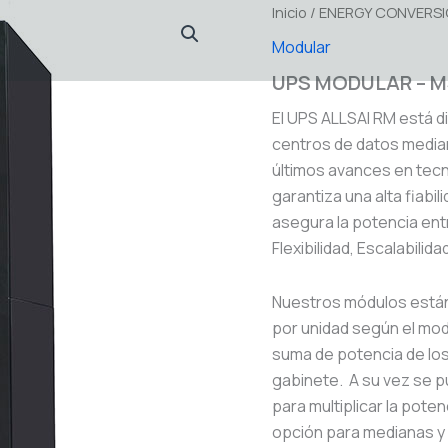
Inicio
/
ENERGY CONVERS
Modular
UPS MODULAR – M
El UPS ALLSAI RM está d
centros de datos media
últimos avances en tecn
garantiza una alta fiabi
asegura la potencia ent
Flexibilidad, Escalabilid
Nuestros módulos están 
por unidad según el mod
suma de potencia de los
gabinete. A su vez se 
para multiplicar la pote
opción para medianas y 