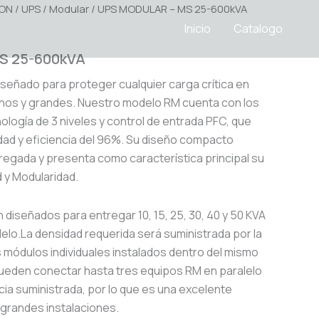
ION
/
UPS
/
Modular
/ UPS MODULAR – MS 25-600kVA
Inicio
Catalogo
S 25-600kVA
iseñado para proteger cualquier carga crítica en
nos y grandes. Nuestro modelo RM cuenta con los
ología de 3 niveles y control de entrada PFC, que
lidad y eficiencia del 96%. Su diseño compacto
regada y presenta como característica principal su
ad y Modularidad.
diseñados para entregar 10, 15, 25, 30, 40 y 50 KVA
elo.La densidad requerida será suministrada por la
 módulos individuales instalados dentro del mismo
pueden conectar hasta tres equipos RM en paralelo
ncia suministrada, por lo que es una excelente
grandes instalaciones.