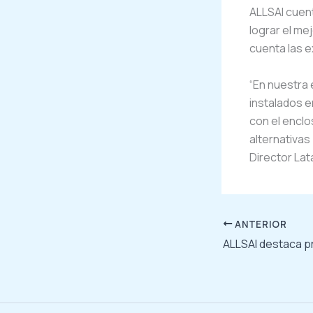
ALLSAI cuent
lograr el me
cuenta las e
“En nuestra
instalados e
con el enclo
alternativas
Director Lat
ANTERIOR