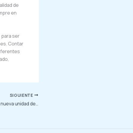
alidad de
empre en
 para ser
les. Contar
iferentes
tado,
SIGUIENTE
ALLSAI destaca su nueva unidad de negocios de DRIVES