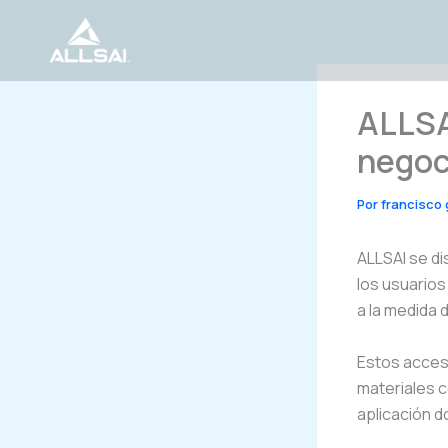
Ir
al
contenido
ALLSA
negoc
Por
francisco
ALLSAI se d
los usuarios
a la medida 
Estos acces
materiales c
aplicación d