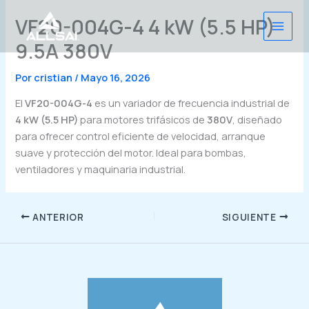
Ir
VF20-004G-4 4 kW (5.5 HP)
al
contenido
9.5A 380V
Por
cristian
/
Mayo 16, 2026
El
VF20-004G-4
es un variador de frecuencia industrial de
4 kW (5.5 HP)
para motores trifásicos de
380V
, diseñado
para ofrecer control eficiente de velocidad, arranque
suave y protección del motor. Ideal para bombas,
ventiladores y maquinaria industrial.
ANTERIOR
SIGUIENTE