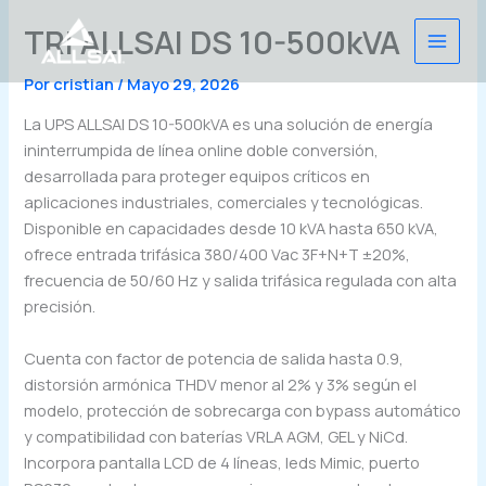
Ir
TRI ALLSAI DS 10-500kVA
al
contenido
Por
cristian
/
Mayo 29, 2026
La UPS ALLSAI DS 10-500kVA es una solución de energía
ininterrumpida de línea online doble conversión,
desarrollada para proteger equipos críticos en
aplicaciones industriales, comerciales y tecnológicas.
Disponible en capacidades desde 10 kVA hasta 650 kVA,
ofrece entrada trifásica 380/400 Vac 3F+N+T ±20%,
frecuencia de 50/60 Hz y salida trifásica regulada con alta
precisión.
Cuenta con factor de potencia de salida hasta 0.9,
distorsión armónica THDV menor al 2% y 3% según el
modelo, protección de sobrecarga con bypass automático
y compatibilidad con baterías VRLA AGM, GEL y NiCd.
Incorpora pantalla LCD de 4 líneas, leds Mimic, puerto