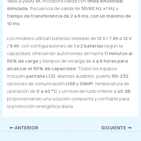
1500 y 2000 VA
. Incorpora salida con
onda sinusoidal
simulada
, frecuencia de salida de
50/60 Hz ±1 Hz
y
tiempo de transferencia de 2 a 6 ms, con un máximo de
10 ms
.
Los modelos utilizan baterías selladas de
12 V / 7 Ah o 12 V
/ 9 Ah
, con configuraciones de
1 o 2 baterías
según la
capacidad, ofreciendo autonomías de hasta
11 minutos al
50% de carga
y tiempos de recarga de
4 a 6 horas para
alcanzar el 90% de capacidad
. Todos los equipos
incluyen
pantalla LCD
, alarmas audibles, puerto
RS-232
,
opciones de comunicación
USB y SNMP
, temperatura de
operación de
0 a 40 °C
y un nivel de ruido inferior a
40 dB
,
proporcionando una solución compacta y confiable para
la protección energética diaria.
ANTERIOR
SIGUIENTE