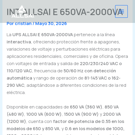
Ir
INT ALLSAI E 650VA-2000VA
al
contenido
Por
cristian
/
Mayo 30, 2026
La
UPS ALLSAI E 650VA-2000VA
pertenece a la línea
interactiva
, ofreciendo protección frente a apagones,
variaciones de voltaje y perturbaciones eléctricas para
aplicaciones residenciales, comerciales y de oficina. Opera
con voltajes de entrada y salida de
220/230/240 VAC o
110/120 VAC
, frecuencia de
50/60 Hz con detección
automática
y rango de operación de
81-145 VAC o 162-
290 VAC
, adaptándose a diferentes condiciones de la red
eléctrica.
Disponible en capacidades de
650 VA (360 W)
,
850 VA
(480 W)
,
1000 VA (600 W)
,
1500 VA (900 W)
y
2000 VA
(1200 W)
, cuenta con
factor de potencia de 0.55 en los
modelos de 650 y 850 VA
, y
0.6 en los modelos de 1000,