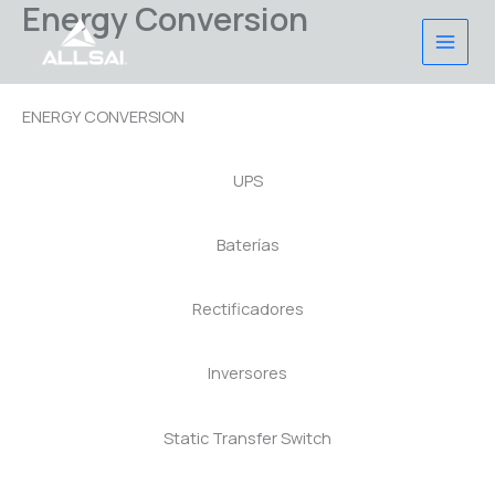
Energy Conversion
Ir
al
contenido
ENERGY CONVERSION
UPS
Baterías
Rectificadores
Inversores
Static Transfer Switch