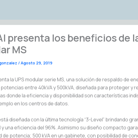
I presenta los beneficios de 
ar MS
 gonzalez
/
Agosto 29, 2019
nta la UPS modular serie MS, una solución de respaldo de en
 potencias entre 40kVA y 500kVA, diseñada para proteger y r
cas donde la eficiencia y disponibilidad son características in
emplo en los centros de datos.
stá diseñada con la última tecnología “3-Level” brindando gra
d y una eficiencia del 96%. Asimismo su diseño compacto gara
d de potencia; 500 kVA en un gabinete, con posibilidad de con