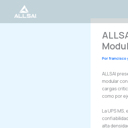
Ir
al
contenido
ALLSA
Modul
Por
francisco
ALLSAI prese
modular con
cargas criti
como por ej
La UPS MS, e
confiabilida
alta densida