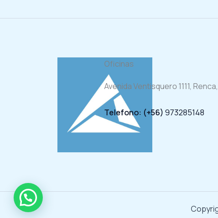
Oficinas
Avenida Ventisquero 1111, Renca,
Telefono: (+56)
973285148
Copyrig