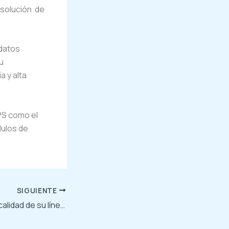
 solución de
 datos
u
a y alta
UPS como el
dulos de
SIGUIENTE
ALLSAI destaca la calidad de su línea de UPS Monofásica