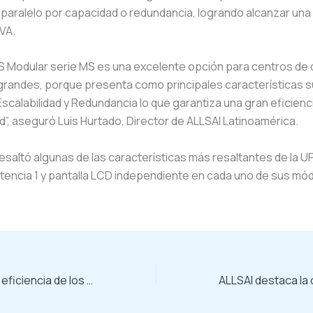
paralelo por capacidad o redundancia, logrando alcanzar una
VA.
S Modular serie MS es una excelente opción para centros de
grandes, porque presenta como principales características s
 Escalabilidad y Redundancia lo que garantiza una gran eficienci
ad”, aseguró Luis Hurtado, Director de ALLSAI Latinoamérica.
esaltó algunas de las características más resaltantes de la 
tencia 1 y pantalla LCD independiente en cada uno de sus mó
ALLSAI destaca la eficiencia de los Variadores de Frecuencia VF200