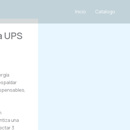
Inicio
Catalogo
la UPS
ergía
espaldar
dispensables,
n
ntiza una
ectar 3